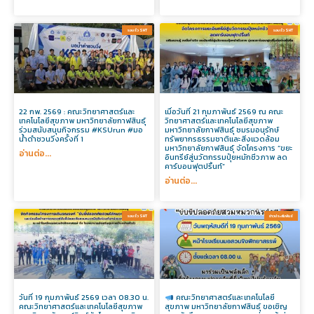
รอบรั้ว SHT​
รอบรั้ว SHT​
22 กพ. 2569 : คณะวิทยาศาสตร์และ
เมื่อวันที่ 21 กุมภาพันธ์ 2569 ณ คณะ
เทคโนโลยีสุขภาพ มหาวิทยาลัยกาฬสินธุ์
วิทยาศาสตร์และเทคโนโลยีสุขภาพ
ร่วมสนับสนุนกิจกรรม #KSUrun #มอ
มหาวิทยาลัยกาฬสินธุ์ ชมรมอนุรักษ์
น้ำดำชวนวิ่งครั้งที่ 1
ทรัพยากรธรรมชาติและสิ่งแวดล้อม
มหาวิทยาลัยกาฬสินธุ์ จัดโครงการ “ขยะ
อ่านต่อ...
อินทรีย์สู่นวัตกรรมปุ๋ยหมักชีวภาพ ลด
คาร์บอนฟุตปริ้นท์”
อ่านต่อ...
รอบรั้ว SHT​
ข่าวประสัมพันธ์​
วันที่ 19 กุมภาพันธ์ 2569 เวลา 08.30 น.
คณะวิทยาศาสตร์และเทคโนโลยี
คณะวิทยาศาสตร์และเทคโนโลยีสุขภาพ
สุขภาพ มหาวิทยาลัยกาฬสินธุ์ ขอเชิญ