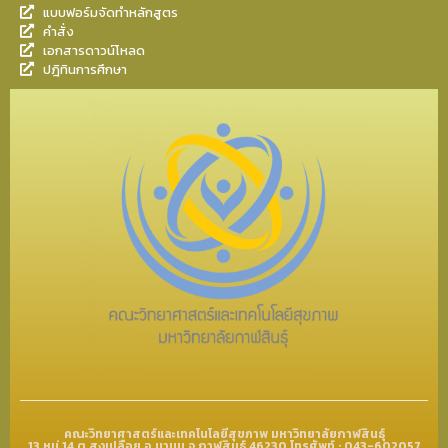
แบบฟอร์มจัดทำหลักสูตร
คำสั่ง
เอกสารดาวน์โหลด
ปฎิทินการศึกษา
คณะวิทยาศาสตร์และเทคโนโลยีสุขภาพ มหาวิทยาลัยกาฬสินธุ์
13 หมู่ 14 ต.สงเปลือย อ.นามน จ.กาฬสินธุ์ 46230 โทรศัพท์ : 043-602057