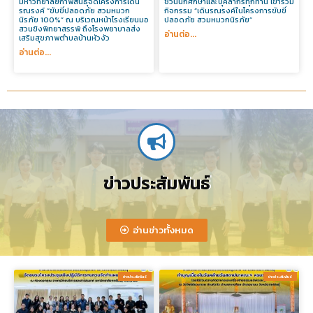
มหาวิทยาลัยกาฬสินธุ์จัดโครงการเดิน
ชวนนักศึกษาและบุคลากรทุกท่าน เข้าร่วม
รณรงค์ “ขับขี่ปลอดภัย สวมหมวก
กิจกรรม “เดินรณรงค์ในโครงการขับขี่
นิรภัย 100%” ณ บริเวณหน้าโรงเรียนมอ
ปลอดภัย สวมหมวกนิรภัย”
สวนขิงพิทยาสรรพ์ ถึงโรงพยาบาลส่ง
อ่านต่อ...
เสริมสุขภาพตำบลบ้านหัวงัว
อ่านต่อ...
ข่าวประสัมพันธ์
อ่านข่าวทั้งหมด
ข่าวประสัมพันธ์​
ข่าวประสัมพันธ์​