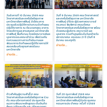
วันอังคารที่ 10 มีนาคม 2569 คณะ
วันที่ 9 มีนาคม 2569 คณะวิทยาศาสตร์
วิทยาศาสตร์และเทคโนโลยีสุขภาพ
และเทคโนโลยีสุขภาพ มหาวิทยาลัย
มหาวิทยาลัยกาฬสินธุ์ จัดโครงการ
กาฬสินธุ์ นำโดย ผู้ช่วยศาสตราจารย์
ประชุมเชิงปฏิบัติการทบทวนจัดทําแผน
ทรงกรด พิมพิศาล คณบดีคณะ
ปฏิบัติราชการ ณ ห้องดอกคูณ อาคาร
วิทยาศาสตร์และเทคโนโลยีสุขภาพ พร้อม
วิทยบริการและสารสนเทศ มหาวิทยาลัย
ด้วยคณะผู้บริหาร คณาจารย์ และ
กาฬสินธุ์ พื้นที่นามน โดยมีคณาจารย์และ
บุคลากร ร่วมทำบุญเนื่องในวันคล้ายวัน
บุคลากรของคณะเข้าร่วม เพื่อร่วมกัน
สถาปนาคณะ ครบรอบ 21 ปี (วันที่ 8
ทบทวนแนวทางการดำเนินงานและ
มีนาคม ของทุกปี)
พัฒนาการจัดทำแผนปฏิบัติราชการให้
อ่านต่อ...
สอดคล้องกับยุทธศาสตร์ของ
มหาวิทยาลัย
อ่านต่อ...
ข่าวประสัมพันธ์​
ข่าวประสัมพันธ์​
ก้าวสำคัญสู่ความสำเร็จ! คณะ
วันที่ 20 กุมภาพันธ์ 2569 คณะ
วิทยาศาสตร์และเทคโนโลยีสุขภาพ ร่วม
วิทยาศาสตร์และเทคโนโลยีสุขภาพ
กับ คณะบริหารศาสตร์ ประชุมหารือ
มหาวิทยาลัยกาฬสินธุ์จัดประชุมคณะ
แนวทางพัฒนาหลักสูตรระดับบัณฑิต
กรรมการประจำคณะ ครั้งที่ 1/2569
ศึกษา (ปริญญาโท และ ปริญญาเอก)