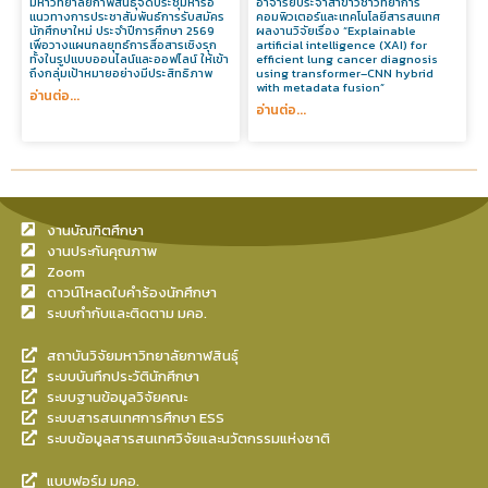
มหาวิทยาลัยกาฬสินธุ์จัดประชุมหารือ
อาจารย์ประจำสาขาวิชาวิทยาการ
แนวทางการประชาสัมพันธ์การรับสมัคร
คอมพิวเตอร์และเทคโนโลยีสารสนเทศ
นักศึกษาใหม่ ประจำปีการศึกษา 2569
ผลงานวิจัยเรื่อง “Explainable
เพื่อวางแผนกลยุทธ์การสื่อสารเชิงรุก
artificial intelligence (XAI) for
ทั้งในรูปแบบออนไลน์และออฟไลน์ ให้เข้า
efficient lung cancer diagnosis
ถึงกลุ่มเป้าหมายอย่างมีประสิทธิภาพ
using transformer–CNN hybrid
with metadata fusion”
อ่านต่อ...
อ่านต่อ...
งานบัณฑิตศึกษา
งานประกันคุณภาพ
Zoom
ดาวน์โหลดใบคำร้องนักศึกษา
ระบบกำกับและติดตาม มคอ.
สถาบันวิจัยมหาวิทยาลัยกาฬสินธุ์
ระบบบันทึกประวัตินักศึกษา
ระบบฐานข้อมูลวิจัยคณะ
ระบบสารสนเทศการศึกษา ESS
ระบบข้อมูลสารสนเทศวิจัยและนวัตกรรมแห่งชาติ
แบบฟอร์ม มคอ.