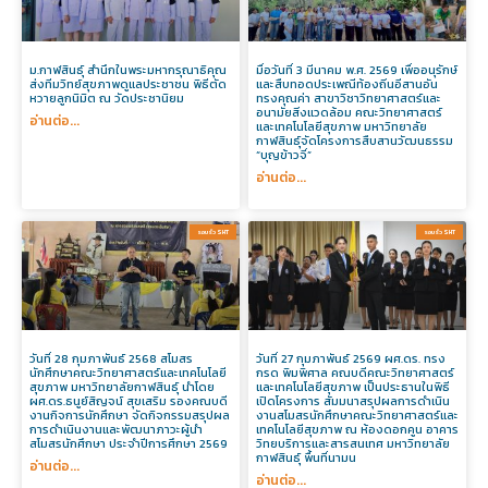
ม.กาฬสินธุ์ สำนึกในพระมหากรุณาธิคุณ
มื่อวันที่ 3 มีนาคม พ.ศ. 2569 เพื่ออนุรักษ์
ส่งทีมวิทย์สุขภาพดูแลประชาชน พิธีตัด
และสืบทอดประเพณีท้องถิ่นอีสานอัน
หวายลูกนิมิต ณ วัดประชานิยม
ทรงคุณค่า สาขาวิชาวิทยาศาสตร์และ
อนามัยสิ่งแวดล้อม คณะวิทยาศาสตร์
อ่านต่อ...
และเทคโนโลยีสุขภาพ มหาวิทยาลัย
กาฬสินธุ์จัดโครงการสืบสานวัฒนธรรม
“บุญข้าวจี่”
อ่านต่อ...
รอบรั้ว SHT​
รอบรั้ว SHT​
วันที่ 28 กุมภาพันธ์ 2568 สโมสร
วันที่ 27 กุมภาพันธ์ 2569 ผศ.ดร. ทรง
นักศึกษาคณะวิทยาศาสตร์และเทคโนโลยี
กรด พิมพิศาล คณบดีคณะวิทยาศาสตร์
สุขภาพ มหาวิทยาลัยกาฬสินธุ์ นำโดย
และเทคโนโลยีสุขภาพ เป็นประธานในพิธี
ผศ.ดร.ธนูย์สิญจน์ สุขเสริม รองคณบดี
เปิดโครงการ สัมมนาสรุปผลการดำเนิน
งานกิจการนักศึกษา จัดกิจกรรมสรุปผล
งานสโมสรนักศึกษาคณะวิทยาศาสตร์และ
การดำเนินงานและพัฒนาภาวะผู้นำ
เทคโนโลยีสุขภาพ ณ ห้องดอกคูน อาคาร
สโมสรนักศึกษา ประจำปีการศึกษา 2569
วิทยบริการและสารสนเทศ มหาวิทยาลัย
กาฬสินธุ์ พื้นที่นามน
อ่านต่อ...
อ่านต่อ...