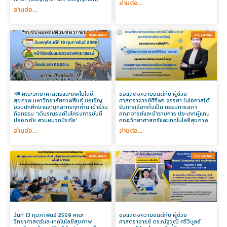
อ่านต่อ...
อ่านต่อ...
ข่าวประสัมพันธ์​
ข่าวประสัมพันธ์​
คณะวิทยาศาสตร์และเทคโนโลยี
ขอแสดงความยินดีกับ ผู้ช่วย
สุขภาพ มหาวิทยาลัยกาฬสินธุ์ ขอเชิญ
ศาสตราจารย์ศิริพร จรรยา ในโอกาสได้
ชวนนักศึกษาและบุคลากรทุกท่าน เข้าร่วม
รับการเลือกตั้งเป็น กรรมการสภา
กิจกรรม “เดินรณรงค์ในโครงการขับขี่
คณาจารย์และข้าราชการ ประเภทผู้แทน
ปลอดภัย สวมหมวกนิรภัย”
คณะวิทยาศาสตร์และเทคโนโลยีสุขภาพ
อ่านต่อ...
อ่านต่อ...
ข่าวประสัมพันธ์​
ข่าวประสัมพันธ์​
วันที่ 13 กุมภาพันธ์ 2569 คณะ
ขอแสดงความยินดีกับ ผู้ช่วย
วิทยาศาสตร์และเทคโนโลยีสุขภาพ
ศาสตราจารย์ ดร.ณัฐวุฒิ ศรีวิบูลย์