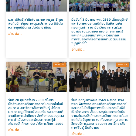
ม.กาฬสินธุ์ สำนึกในพระมหากรุณาธิคุณ
มื่อวันที่ 3 มีนาคม พ.ศ. 2569 เพื่ออนุรักษ์
ส่งทีมวิทย์สุขภาพดูแลประชาชน พิธีตัด
และสืบทอดประเพณีท้องถิ่นอีสานอัน
หวายลูกนิมิต ณ วัดประชานิยม
ทรงคุณค่า สาขาวิชาวิทยาศาสตร์และ
อนามัยสิ่งแวดล้อม คณะวิทยาศาสตร์
อ่านต่อ...
และเทคโนโลยีสุขภาพ มหาวิทยาลัย
กาฬสินธุ์จัดโครงการสืบสานวัฒนธรรม
“บุญข้าวจี่”
อ่านต่อ...
รอบรั้ว SHT​
รอบรั้ว SHT​
วันที่ 28 กุมภาพันธ์ 2568 สโมสร
วันที่ 27 กุมภาพันธ์ 2569 ผศ.ดร. ทรง
นักศึกษาคณะวิทยาศาสตร์และเทคโนโลยี
กรด พิมพิศาล คณบดีคณะวิทยาศาสตร์
สุขภาพ มหาวิทยาลัยกาฬสินธุ์ นำโดย
และเทคโนโลยีสุขภาพ เป็นประธานในพิธี
ผศ.ดร.ธนูย์สิญจน์ สุขเสริม รองคณบดี
เปิดโครงการ สัมมนาสรุปผลการดำเนิน
งานกิจการนักศึกษา จัดกิจกรรมสรุปผล
งานสโมสรนักศึกษาคณะวิทยาศาสตร์และ
การดำเนินงานและพัฒนาภาวะผู้นำ
เทคโนโลยีสุขภาพ ณ ห้องดอกคูน อาคาร
สโมสรนักศึกษา ประจำปีการศึกษา 2569
วิทยบริการและสารสนเทศ มหาวิทยาลัย
กาฬสินธุ์ พื้นที่นามน
อ่านต่อ...
อ่านต่อ...