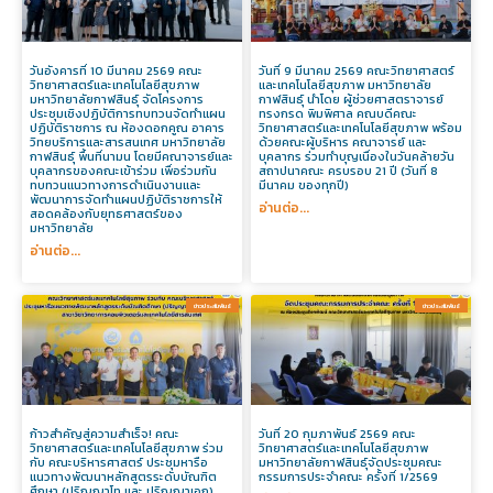
วันอังคารที่ 10 มีนาคม 2569 คณะ
วันที่ 9 มีนาคม 2569 คณะวิทยาศาสตร์
วิทยาศาสตร์และเทคโนโลยีสุขภาพ
และเทคโนโลยีสุขภาพ มหาวิทยาลัย
มหาวิทยาลัยกาฬสินธุ์ จัดโครงการ
กาฬสินธุ์ นำโดย ผู้ช่วยศาสตราจารย์
ประชุมเชิงปฏิบัติการทบทวนจัดทําแผน
ทรงกรด พิมพิศาล คณบดีคณะ
ปฏิบัติราชการ ณ ห้องดอกคูณ อาคาร
วิทยาศาสตร์และเทคโนโลยีสุขภาพ พร้อม
วิทยบริการและสารสนเทศ มหาวิทยาลัย
ด้วยคณะผู้บริหาร คณาจารย์ และ
กาฬสินธุ์ พื้นที่นามน โดยมีคณาจารย์และ
บุคลากร ร่วมทำบุญเนื่องในวันคล้ายวัน
บุคลากรของคณะเข้าร่วม เพื่อร่วมกัน
สถาปนาคณะ ครบรอบ 21 ปี (วันที่ 8
ทบทวนแนวทางการดำเนินงานและ
มีนาคม ของทุกปี)
พัฒนาการจัดทำแผนปฏิบัติราชการให้
อ่านต่อ...
สอดคล้องกับยุทธศาสตร์ของ
มหาวิทยาลัย
อ่านต่อ...
ข่าวประสัมพันธ์​
ข่าวประสัมพันธ์​
ก้าวสำคัญสู่ความสำเร็จ! คณะ
วันที่ 20 กุมภาพันธ์ 2569 คณะ
วิทยาศาสตร์และเทคโนโลยีสุขภาพ ร่วม
วิทยาศาสตร์และเทคโนโลยีสุขภาพ
กับ คณะบริหารศาสตร์ ประชุมหารือ
มหาวิทยาลัยกาฬสินธุ์จัดประชุมคณะ
แนวทางพัฒนาหลักสูตรระดับบัณฑิต
กรรมการประจำคณะ ครั้งที่ 1/2569
ศึกษา (ปริญญาโท และ ปริญญาเอก)