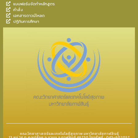
แบบฟอร์มจัดทำหลักสูตร
คำสั่ง
เอกสารดาวน์โหลด
ปฎิทินการศึกษา
คณะวิทยาศาสตร์และเทคโนโลยีสุขภาพ มหาวิทยาลัยกาฬสินธุ์
13 หมู่ 14 ต.สงเปลือย อ.นามน จ.กาฬสินธุ์ 46230 โทรศัพท์ : 043-602057