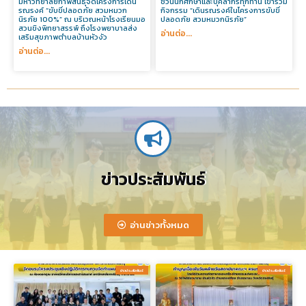
มหาวิทยาลัยกาฬสินธุ์จัดโครงการเดิน
ชวนนักศึกษาและบุคลากรทุกท่าน เข้าร่วม
รณรงค์ “ขับขี่ปลอดภัย สวมหมวก
กิจกรรม “เดินรณรงค์ในโครงการขับขี่
นิรภัย 100%” ณ บริเวณหน้าโรงเรียนมอ
ปลอดภัย สวมหมวกนิรภัย”
สวนขิงพิทยาสรรพ์ ถึงโรงพยาบาลส่ง
อ่านต่อ...
เสริมสุขภาพตำบลบ้านหัวงัว
อ่านต่อ...
ข่าวประสัมพันธ์
อ่านข่าวทั้งหมด
ข่าวประสัมพันธ์​
ข่าวประสัมพันธ์​