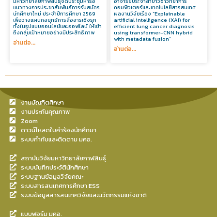
มหาวิทยาลัยกาฬสินธุ์จัดประชุมหารือ
อาจารย์ประจำสาขาวิชาวิทยาการ
แนวทางการประชาสัมพันธ์การรับสมัคร
คอมพิวเตอร์และเทคโนโลยีสารสนเทศ
นักศึกษาใหม่ ประจำปีการศึกษา 2569
ผลงานวิจัยเรื่อง “Explainable
เพื่อวางแผนกลยุทธ์การสื่อสารเชิงรุก
artificial intelligence (XAI) for
ทั้งในรูปแบบออนไลน์และออฟไลน์ ให้เข้า
efficient lung cancer diagnosis
ถึงกลุ่มเป้าหมายอย่างมีประสิทธิภาพ
using transformer–CNN hybrid
with metadata fusion”
อ่านต่อ...
อ่านต่อ...
งานบัณฑิตศึกษา
งานประกันคุณภาพ
Zoom
ดาวน์โหลดใบคำร้องนักศึกษา
ระบบกำกับและติดตาม มคอ.
สถาบันวิจัยมหาวิทยาลัยกาฬสินธุ์
ระบบบันทึกประวัตินักศึกษา
ระบบฐานข้อมูลวิจัยคณะ
ระบบสารสนเทศการศึกษา ESS
ระบบข้อมูลสารสนเทศวิจัยและนวัตกรรมแห่งชาติ
แบบฟอร์ม มคอ.