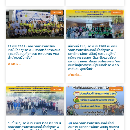
รอบรั้ว SHT​
รอบรั้ว SHT​
22 กพ. 2569 : คณะวิทยาศาสตร์และ
เมื่อวันที่ 21 กุมภาพันธ์ 2569 ณ คณะ
เทคโนโลยีสุขภาพ มหาวิทยาลัยกาฬสินธุ์
วิทยาศาสตร์และเทคโนโลยีสุขภาพ
ร่วมสนับสนุนกิจกรรม #KSUrun #มอ
มหาวิทยาลัยกาฬสินธุ์ ชมรมอนุรักษ์
น้ำดำชวนวิ่งครั้งที่ 1
ทรัพยากรธรรมชาติและสิ่งแวดล้อม
มหาวิทยาลัยกาฬสินธุ์ จัดโครงการ “ขยะ
อ่านต่อ...
อินทรีย์สู่นวัตกรรมปุ๋ยหมักชีวภาพ ลด
คาร์บอนฟุตปริ้นท์”
อ่านต่อ...
รอบรั้ว SHT​
ข่าวประสัมพันธ์​
วันที่ 19 กุมภาพันธ์ 2569 เวลา 08.30 น.
คณะวิทยาศาสตร์และเทคโนโลยี
คณะวิทยาศาสตร์และเทคโนโลยีสุขภาพ
สุขภาพ มหาวิทยาลัยกาฬสินธุ์ ขอเชิญ