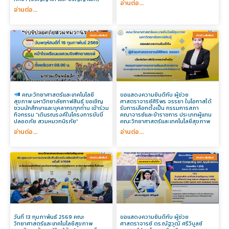
อ่านต่อ...
อ่านต่อ...
ข่าวประสัมพันธ์​
ข่าวประสัมพันธ์​
คณะวิทยาศาสตร์และเทคโนโลยี
ขอแสดงความยินดีกับ ผู้ช่วย
สุขภาพ มหาวิทยาลัยกาฬสินธุ์ ขอเชิญ
ศาสตราจารย์ศิริพร จรรยา ในโอกาสได้
ชวนนักศึกษาและบุคลากรทุกท่าน เข้าร่วม
รับการเลือกตั้งเป็น กรรมการสภา
กิจกรรม “เดินรณรงค์ในโครงการขับขี่
คณาจารย์และข้าราชการ ประเภทผู้แทน
ปลอดภัย สวมหมวกนิรภัย”
คณะวิทยาศาสตร์และเทคโนโลยีสุขภาพ
อ่านต่อ...
อ่านต่อ...
ข่าวประสัมพันธ์​
ข่าวประสัมพันธ์​
วันที่ 13 กุมภาพันธ์ 2569 คณะ
ขอแสดงความยินดีกับ ผู้ช่วย
วิทยาศาสตร์และเทคโนโลยีสุขภาพ
ศาสตราจารย์ ดร.ณัฐวุฒิ ศรีวิบูลย์