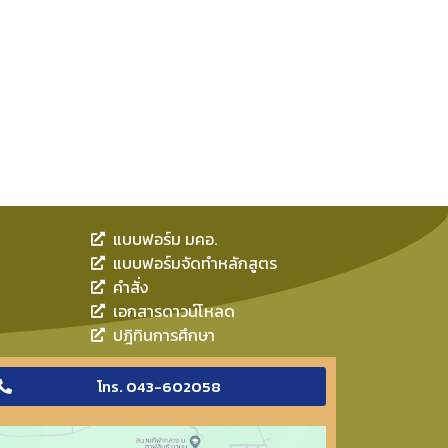
แบบฟอร์ม มคอ.
แบบฟอร์มจัดทำหลักสูตร
คำสั่ง
เอกสารดาวน์โหลด
ปฎิทินการศึกษา
โทร. 043-602058