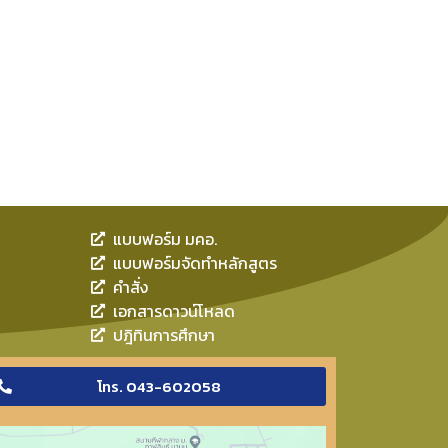
แบบฟอร์ม มคอ.
แบบฟอร์มจัดทำหลักสูตร
คำสั่ง
เอกสารดาวน์โหลด
ปฎิทินการศึกษา
โทร. 043-602058