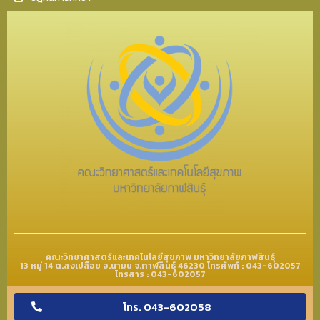
คณะวิทยาศาสตร์และเทคโนโลยีสุขภาพ มหาวิทยาลัยกาฬสินธุ์
13 หมู่ 14 ต.สงเปลือย อ.นามน จ.กาฬสินธุ์ 46230 โทรศัพท์ : 043-602057
โทรสาร : 043-602057
โทร. 043-602058