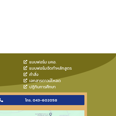
แบบฟอร์ม มคอ.
แบบฟอร์มจัดทำหลักสูตร
คำสั่ง
เอกสารดาวน์โหลด
ปฎิทินการศึกษา
โทร. 043-602058