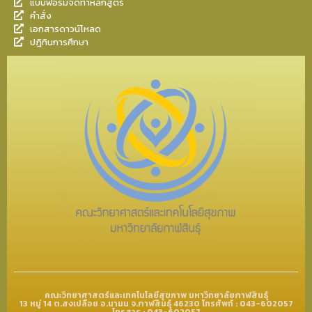
แบบฟอร์มจัดทำหลักสูตร
คำสั่ง
เอกสารดาวน์โหลด
ปฎิทินการศึกษา
คณะวิทยาศาสตร์และเทคโนโลยีสุขภาพ มหาวิทยาลัยกาฬสินธุ์
13 หมู่ 14 ต.สงเปลือย อ.นามน จ.กาฬสินธุ์ 46230 โทรศัพท์ : 043-602057