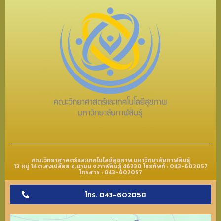
คณะวิทยาศาสตร์และเทคโนโลยีสุขภาพ มหาวิทยาลัยกาฬสินธุ์
13 หมู่ 14 ต.สงเปลือย อ.นามน จ.กาฬสินธุ์ 46230 โทรศัพท์ : 043-602057
โทรสาร : 043-602057
โทร. 043-602058