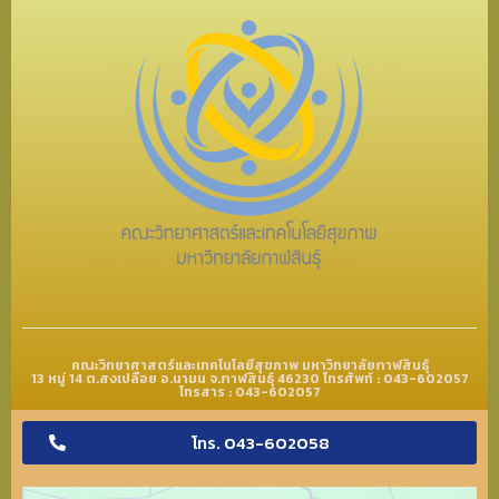
คณะวิทยาศาสตร์และเทคโนโลยีสุขภาพ มหาวิทยาลัยกาฬสินธุ์
13 หมู่ 14 ต.สงเปลือย อ.นามน จ.กาฬสินธุ์ 46230 โทรศัพท์ : 043-602057
โทรสาร : 043-602057
โทร. 043-602058