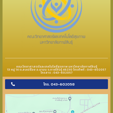
คณะวิทยาศาสตร์และเทคโนโลยีสุขภาพ มหาวิทยาลัยกาฬสินธุ์
13 หมู่ 14 ต.สงเปลือย อ.นามน จ.กาฬสินธุ์ 46230 โทรศัพท์ : 043-602057
โทรสาร : 043-602057
โทร. 043-602058