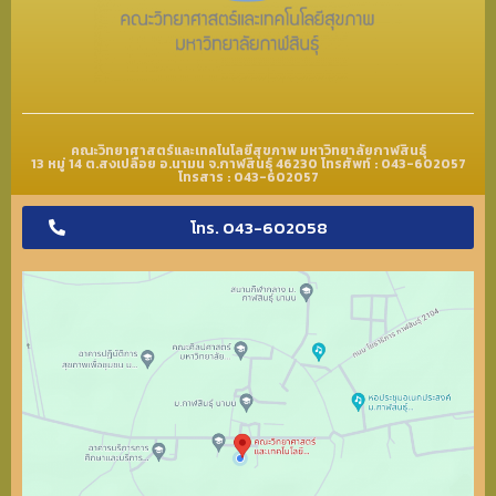
คณะวิทยาศาสตร์และเทคโนโลยีสุขภาพ มหาวิทยาลัยกาฬสินธุ์
13 หมู่ 14 ต.สงเปลือย อ.นามน จ.กาฬสินธุ์ 46230 โทรศัพท์ : 043-602057
โทรสาร : 043-602057
โทร. 043-602058