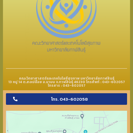
คณะวิทยาศาสตร์และเทคโนโลยีสุขภาพ มหาวิทยาลัยกาฬสินธุ์
13 หมู่ 14 ต.สงเปลือย อ.นามน จ.กาฬสินธุ์ 46230 โทรศัพท์ : 043-602057
โทรสาร : 043-602057
โทร. 043-602058