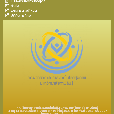
แบบฟอร์มจัดทำหลักสูตร
คำสั่ง
เอกสารดาวน์โหลด
ปฎิทินการศึกษา
คณะวิทยาศาสตร์และเทคโนโลยีสุขภาพ มหาวิทยาลัยกาฬสินธุ์
13 หมู่ 14 ต.สงเปลือย อ.นามน จ.กาฬสินธุ์ 46230 โทรศัพท์ : 043-602057