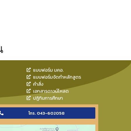
น
แบบฟอร์ม มคอ.
แบบฟอร์มจัดทำหลักสูตร
คำสั่ง
เอกสารดาวน์โหลด
ปฎิทินการศึกษา
โทร. 043-602058