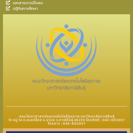
เอกสารดาวน์โหลด
ปฎิทินการศึกษา
คณะวิทยาศาสตร์และเทคโนโลยีสุขภาพ มหาวิทยาลัยกาฬสินธุ์
13 หมู่ 14 ต.สงเปลือย อ.นามน จ.กาฬสินธุ์ 46230 โทรศัพท์ : 043-602057
โทรสาร : 043-602057