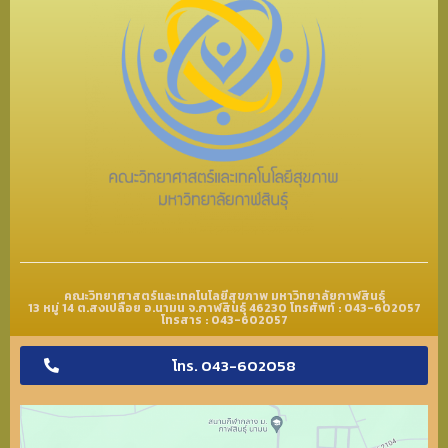
คณะวิทยาศาสตร์และเทคโนโลยีสุขภาพ มหาวิทยาลัยกาฬสินธุ์
13 หมู่ 14 ต.สงเปลือย อ.นามน จ.กาฬสินธุ์ 46230 โทรศัพท์ : 043-602057
โทรสาร : 043-602057
โทร. 043-602058