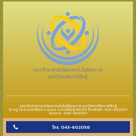
คณะวิทยาศาสตร์และเทคโนโลยีสุขภาพ มหาวิทยาลัยกาฬสินธุ์
13 หมู่ 14 ต.สงเปลือย อ.นามน จ.กาฬสินธุ์ 46230 โทรศัพท์ : 043-602057
โทรสาร : 043-602057
โทร. 043-602058