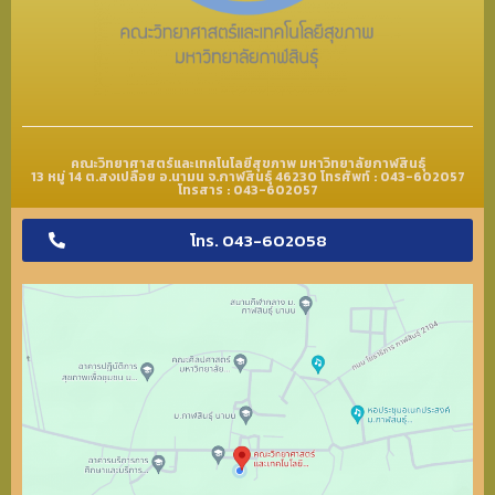
คณะวิทยาศาสตร์และเทคโนโลยีสุขภาพ มหาวิทยาลัยกาฬสินธุ์
13 หมู่ 14 ต.สงเปลือย อ.นามน จ.กาฬสินธุ์ 46230 โทรศัพท์ : 043-602057
โทรสาร : 043-602057
โทร. 043-602058