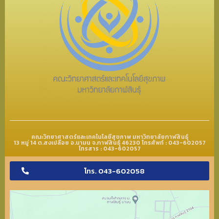
คณะวิทยาศาสตร์และเทคโนโลยีสุขภาพ มหาวิทยาลัยกาฬสินธุ์
13 หมู่ 14 ต.สงเปลือย อ.นามน จ.กาฬสินธุ์ 46230 โทรศัพท์ : 043-602057
โทรสาร : 043-602057
โทร. 043-602058