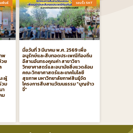
มพันธ์​
รอบรั้ว SHT​
มื่อวันที่ 3 มีนาคม พ.ศ. 2569 เพื่อ
ภาพ
อนุรักษ์และสืบทอดประเพณีท้องถิ่น
ช่วย
อีสานอันทรงคุณค่า สาขาวิชา
ล
วิทยาศาสตร์และอนามัยสิ่งแวดล้อม
คณะวิทยาศาสตร์และเทคโนโลยี
ะผู้
สุขภาพ มหาวิทยาลัยกาฬสินธุ์จัด
ร่วม
โครงการสืบสานวัฒนธรรม “บุญข้าว
ปนา
จี่”
าคม