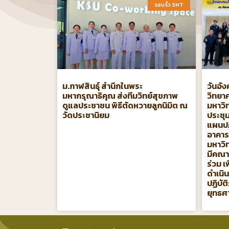
รอบรั้ว SHT​
ม.กาฬสินธุ์ สำนึกในพระ
วันอัง
มหากรุณาธิคุณ ส่งทีมวิทย์สุขภาพ
วิทยา
ดูแลประชาชน พิธีตัดหวายลูกนิมิต ณ
มหาวิ
วัดประชานิยม
ประชุม
แผนปฏ
อาคาร
มหาวิท
มีคณา
ร่วม 
ดำเนิ
ปฏิบั
ยุทธศ