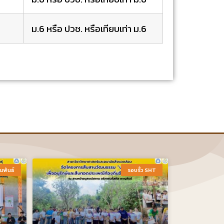
ม.6 หรือ ปวช. หรือเทียบเท่า ม.6
มพันธ์​
รอบรั้ว SHT​