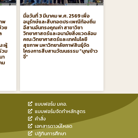
มื่อวันที่ 3 มีนาคม พ.ศ. 2569 เพื่อ
ภาพ
อนุรักษ์และสืบทอดประเพณีท้องถิ่น
ช่วย
อีสานอันทรงคุณค่า สาขาวิชา
ล
วิทยาศาสตร์และอนามัยสิ่งแวดล้อม
คณะวิทยาศาสตร์และเทคโนโลยี
ะผู้
สุขภาพ มหาวิทยาลัยกาฬสินธุ์จัด
ร่วม
โครงการสืบสานวัฒนธรรม “บุญข้าว
ปนา
จี่”
าคม
แบบฟอร์ม มคอ.
แบบฟอร์มจัดทำหลักสูตร
คำสั่ง
เอกสารดาวน์โหลด
ปฎิทินการศึกษา