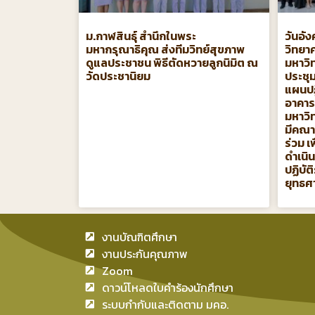
ม.กาฬสินธุ์ สำนึกในพระ
วันอัง
มหากรุณาธิคุณ ส่งทีมวิทย์สุขภาพ
วิทยา
ดูแลประชาชน พิธีตัดหวายลูกนิมิต ณ
มหาวิ
วัดประชานิยม
ประชุม
แผนปฏ
อาคาร
มหาวิท
มีคณา
ร่วม 
ดำเนิ
ปฏิบั
ยุทธศ
งานบัณฑิตศึกษา
งานประกันคุณภาพ
Zoom
ดาวน์โหลดใบคำร้องนักศึกษา
ระบบกำกับและติดตาม มคอ.