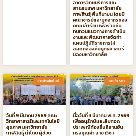
อาคารวิทยบริการและ
สารสนเทศ มหาวิทยาลัย
กาฬสินธุ์ พื้นที่นามน โดยมี
คณาจารย์และบุคลากรของ
คณะเข้าร่วม เพื่อร่วมกัน
ทบทวนแนวทางการดำเนิน
งานและพัฒนาการจัดทำ
แผนปฏิบัติราชการให้
สอดคล้องกับยุทธศาสตร์
ของมหาวิทยาลัย
ข่าวประสัมพันธ์​
รอบรั้ว SHT​
วันที่ 9 มีนาคม 2569 คณะ
มื่อวันที่ 3 มีนาคม พ.ศ. 2569
วิทยาศาสตร์และเทคโนโลยี
เพื่ออนุรักษ์และสืบทอด
สุขภาพ มหาวิทยาลัย
ประเพณีท้องถิ่นอีสานอัน
กาฬสินธุ์ นำโดย ผู้ช่วย
ทรงคุณค่า สาขาวิชา