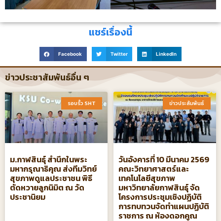
แชร์เรื่องนี้
Facebook
Twitter
LinkedIn
ข่าวประชาสัมพันธ์อื่น ๆ
รอบรั้ว SHT​
ข่าวประสัมพันธ์​
ม.กาฬสินธุ์ สำนึกในพระ
วันอังคารที่ 10 มีนาคม 2569
มหากรุณาธิคุณ ส่งทีมวิทย์
คณะวิทยาศาสตร์และ
สุขภาพดูแลประชาชน พิธี
เทคโนโลยีสุขภาพ
ตัดหวายลูกนิมิต ณ วัด
มหาวิทยาลัยกาฬสินธุ์ จัด
ประชานิยม
โครงการประชุมเชิงปฏิบัติ
การทบทวนจัดทําแผนปฏิบัติ
ราชการ ณ ห้องดอกคูณ