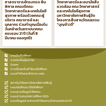
ศาสตราจารย์ทรงกรด พิม
วิทยาศาสตร์และอนามัยสิ่ง
พิศาล คณบดีคณะ
แวดล้อม คณะวิทยาศาสตร์
วิทยาศาสตร์และเทคโนโลยี
และเทคโนโลยีสุขภาพ
สุขภาพ พร้อมด้วยคณะผู้
มหาวิทยาลัยกาฬสินธุ์จัด
บริหาร คณาจารย์ และ
โครงการสืบสานวัฒนธรรม
บุคลากร ร่วมทำบุญเนื่องใน
“บุญข้าวจี่”
วันคล้ายวันสถาปนาคณะ
ครบรอบ 21 ปี (วันที่ 8
มีนาคม ของทุกปี)
งานบัณฑิตศึกษา
งานประกันคุณภาพ
Zoom
ดาวน์โหลดใบคำร้องนักศึกษา
ระบบกำกับและติดตาม มคอ.
สถาบันวิจัยมหาวิทยาลัยกาฬสินธุ์
ระบบบันทึกประวัตินักศึกษา
ระบบฐานข้อมูลวิจัยคณะ
ระบบสารสนเทศการศึกษา ESS
ระบบข้อมูลสารสนเทศวิจัยและนวัตกรรมแห่งชาติ