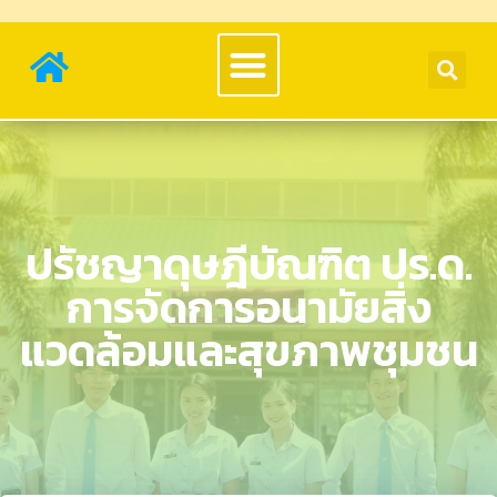
ปรัชญาดุษฎีบัณฑิต ปร.ด.
การจัดการอนามัยสิ่ง
แวดล้อมและสุขภาพชุมชน