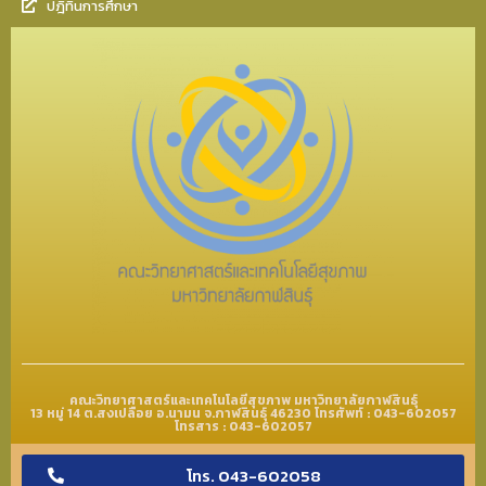
ปฎิทินการศึกษา
คณะวิทยาศาสตร์และเทคโนโลยีสุขภาพ มหาวิทยาลัยกาฬสินธุ์
13 หมู่ 14 ต.สงเปลือย อ.นามน จ.กาฬสินธุ์ 46230 โทรศัพท์ : 043-602057
โทรสาร : 043-602057
โทร. 043-602058