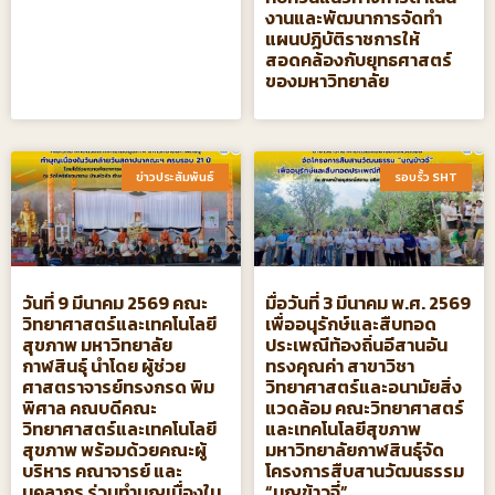
งานและพัฒนาการจัดทำ
แผนปฏิบัติราชการให้
สอดคล้องกับยุทธศาสตร์
ของมหาวิทยาลัย
ข่าวประสัมพันธ์​
รอบรั้ว SHT​
วันที่ 9 มีนาคม 2569 คณะ
มื่อวันที่ 3 มีนาคม พ.ศ. 2569
วิทยาศาสตร์และเทคโนโลยี
เพื่ออนุรักษ์และสืบทอด
สุขภาพ มหาวิทยาลัย
ประเพณีท้องถิ่นอีสานอัน
กาฬสินธุ์ นำโดย ผู้ช่วย
ทรงคุณค่า สาขาวิชา
ศาสตราจารย์ทรงกรด พิม
วิทยาศาสตร์และอนามัยสิ่ง
พิศาล คณบดีคณะ
แวดล้อม คณะวิทยาศาสตร์
วิทยาศาสตร์และเทคโนโลยี
และเทคโนโลยีสุขภาพ
สุขภาพ พร้อมด้วยคณะผู้
มหาวิทยาลัยกาฬสินธุ์จัด
บริหาร คณาจารย์ และ
โครงการสืบสานวัฒนธรรม
บุคลากร ร่วมทำบุญเนื่องใน
“บุญข้าวจี่”