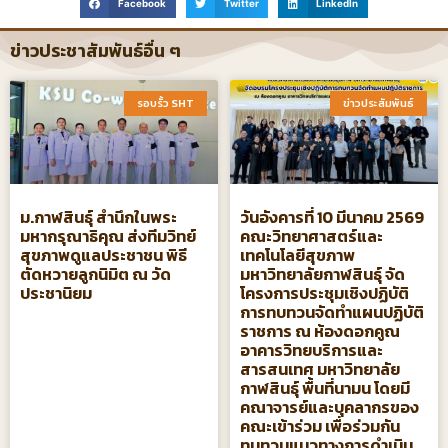
Facebook
Twitter
LinkedIn
ข่าวประชาสัมพันธ์อื่น ๆ
รอบรั้ว SHT​
ข่าวประสัมพันธ์​
ม.กาฬสินธุ์ สำนึกในพระ
วันอังคารที่ 10 มีนาคม 2569
มหากรุณาธิคุณ ส่งทีมวิทย์
คณะวิทยาศาสตร์และ
สุขภาพดูแลประชาชน พิธี
เทคโนโลยีสุขภาพ
ตัดหวายลูกนิมิต ณ วัด
มหาวิทยาลัยกาฬสินธุ์ จัด
ประชานิยม
โครงการประชุมเชิงปฏิบัติ
การทบทวนจัดทําแผนปฏิบัติ
ราชการ ณ ห้องดอกคูณ
อาคารวิทยบริการและ
สารสนเทศ มหาวิทยาลัย
กาฬสินธุ์ พื้นที่นามน โดยมี
คณาจารย์และบุคลากรของ
คณะเข้าร่วม เพื่อร่วมกัน
ทบทวนแนวทางการดำเนิน