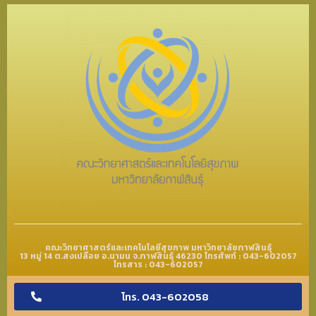
คณะวิทยาศาสตร์และเทคโนโลยีสุขภาพ มหาวิทยาลัยกาฬสินธุ์
13 หมู่ 14 ต.สงเปลือย อ.นามน จ.กาฬสินธุ์ 46230 โทรศัพท์ : 043-602057
โทรสาร : 043-602057
โทร. 043-602058