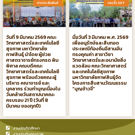
ข่าวประสัมพันธ์​
รอบรั้ว SHT​
วันที่ 9 มีนาคม 2569 คณะ
มื่อวันที่ 3 มีนาคม พ.ศ. 2569
วิทยาศาสตร์และเทคโนโลยี
เพื่ออนุรักษ์และสืบทอด
สุขภาพ มหาวิทยาลัย
ประเพณีท้องถิ่นอีสานอัน
กาฬสินธุ์ นำโดย ผู้ช่วย
ทรงคุณค่า สาขาวิชา
ศาสตราจารย์ทรงกรด พิม
วิทยาศาสตร์และอนามัยสิ่ง
พิศาล คณบดีคณะ
แวดล้อม คณะวิทยาศาสตร์
วิทยาศาสตร์และเทคโนโลยี
และเทคโนโลยีสุขภาพ
สุขภาพ พร้อมด้วยคณะผู้
มหาวิทยาลัยกาฬสินธุ์จัด
บริหาร คณาจารย์ และ
โครงการสืบสานวัฒนธรรม
บุคลากร ร่วมทำบุญเนื่องใน
“บุญข้าวจี่”
วันคล้ายวันสถาปนาคณะ
ครบรอบ 21 ปี (วันที่ 8
มีนาคม ของทุกปี)
งานบัณฑิตศึกษา
งานประกันคุณภาพ