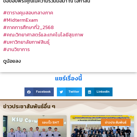
ขอขอบพระคุณในความร่วมมือมา ณ โอกาสนี้
#ตารางคุมสอบกลางภาค
#MidtermExam
#ภาคการศึกษาที่2_2568
#คณะวิทยาศาสตร์และเทคโนโลยีสุขภาพ
#มหาวิทยาลัยกาฬสินธุ์
#งานวิชาการ
ดูน้อยลง
แชร์เรื่องนี้
Facebook
Twitter
LinkedIn
ข่าวประชาสัมพันธ์อื่น ๆ
รอบรั้ว SHT​
ข่าวประสัมพันธ์​