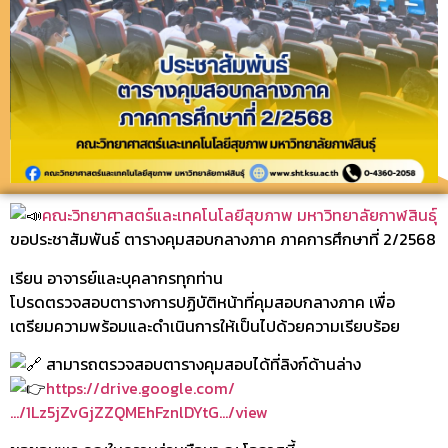
คณะวิทยาศาสตร์และเทคโนโลยีสุขภาพ มหาวิทยาลัยกาฬสินธุ์
ขอประชาสัมพันธ์ ตารางคุมสอบกลางภาค ภาคการศึกษาที่ 2/2568
เรียน อาจารย์และบุคลากรทุกท่าน
โปรดตรวจสอบตารางการปฏิบัติหน้าที่คุมสอบกลางภาค เพื่อ
เตรียมความพร้อมและดำเนินการให้เป็นไปด้วยความเรียบร้อย
สามารถตรวจสอบตารางคุมสอบได้ที่ลิงก์ด้านล่าง
https://drive.google.com/
…/1Lz5jZvGjZZQMEhFznlDYtG…/view