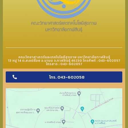
คณะวิทยาศาสตร์และเทคโนโลยีสุขภาพ มหาวิทยาลัยกาฬสินธุ์
13 หมู่ 14 ต.สงเปลือย อ.นามน จ.กาฬสินธุ์ 46230 โทรศัพท์ : 043-602057
โทรสาร : 043-602057
โทร. 043-602058