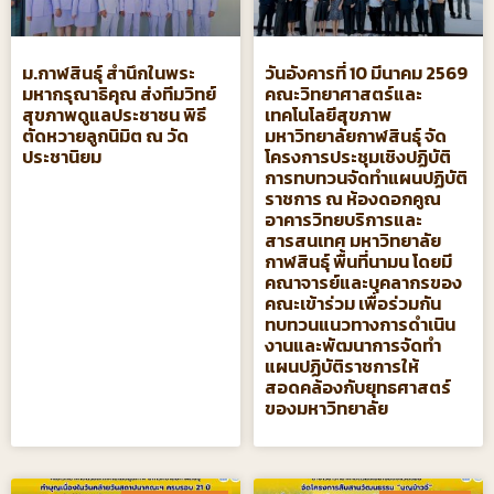
ม.กาฬสินธุ์ สำนึกในพระ
วันอังคารที่ 10 มีนาคม 2569
มหากรุณาธิคุณ ส่งทีมวิทย์
คณะวิทยาศาสตร์และ
สุขภาพดูแลประชาชน พิธี
เทคโนโลยีสุขภาพ
ตัดหวายลูกนิมิต ณ วัด
มหาวิทยาลัยกาฬสินธุ์ จัด
ประชานิยม
โครงการประชุมเชิงปฏิบัติ
การทบทวนจัดทําแผนปฏิบัติ
ราชการ ณ ห้องดอกคูณ
อาคารวิทยบริการและ
สารสนเทศ มหาวิทยาลัย
กาฬสินธุ์ พื้นที่นามน โดยมี
คณาจารย์และบุคลากรของ
คณะเข้าร่วม เพื่อร่วมกัน
ทบทวนแนวทางการดำเนิน
งานและพัฒนาการจัดทำ
แผนปฏิบัติราชการให้
สอดคล้องกับยุทธศาสตร์
ของมหาวิทยาลัย