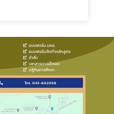
แบบฟอร์ม มคอ.
แบบฟอร์มจัดทำหลักสูตร
คำสั่ง
เอกสารดาวน์โหลด
ปฎิทินการศึกษา
โทร. 043-602058