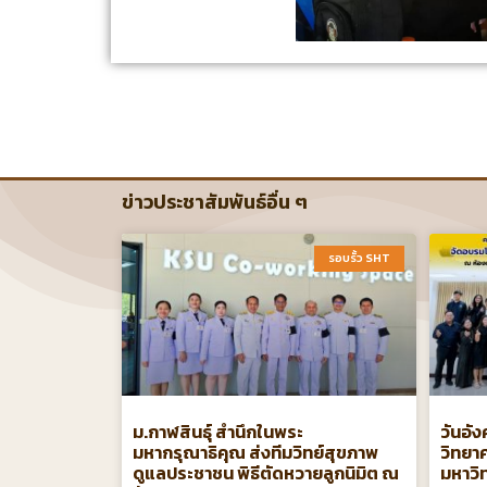
ข่าวประชาสัมพันธ์อื่น ๆ
รอบรั้ว SHT​
ม.กาฬสินธุ์ สำนึกในพระ
วันอัง
มหากรุณาธิคุณ ส่งทีมวิทย์สุขภาพ
วิทยา
ดูแลประชาชน พิธีตัดหวายลูกนิมิต ณ
มหาวิ