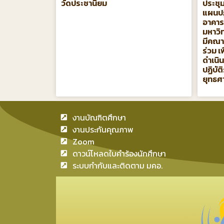
วัดประชานิยม
ประชุม
แผนปฏ
อาคาร
มหาวิท
มีคณา
ร่วม 
ดำเนิ
ปฏิบั
ยุทธศ
งานบัณฑิตศึกษา
งานประกันคุณภาพ
Zoom
ดาวน์โหลดใบคำร้องนักศึกษา
ระบบกำกับและติดตาม มคอ.