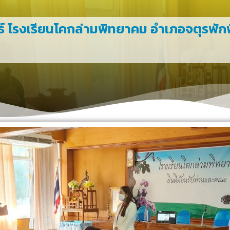
์ โรงเรียนโคกล่ามพิทยาคม อำเภอจตุรพักพ