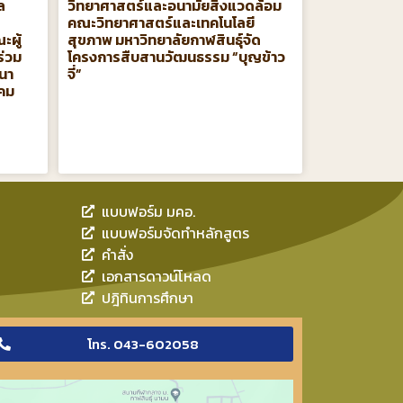
ล
วิทยาศาสตร์และอนามัยสิ่งแวดล้อม
คณะวิทยาศาสตร์และเทคโนโลยี
ะผู้
สุขภาพ มหาวิทยาลัยกาฬสินธุ์จัด
ร่วม
โครงการสืบสานวัฒนธรรม “บุญข้าว
ปนา
จี่”
าคม
แบบฟอร์ม มคอ.
แบบฟอร์มจัดทำหลักสูตร
คำสั่ง
เอกสารดาวน์โหลด
ปฎิทินการศึกษา
โทร. 043-602058