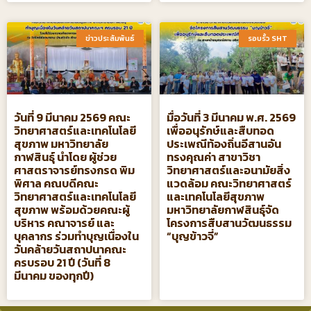
ข่าวประสัมพันธ์​
รอบรั้ว SHT​
วันที่ 9 มีนาคม 2569 คณะ
มื่อวันที่ 3 มีนาคม พ.ศ. 2569
วิทยาศาสตร์และเทคโนโลยี
เพื่ออนุรักษ์และสืบทอด
สุขภาพ มหาวิทยาลัย
ประเพณีท้องถิ่นอีสานอัน
กาฬสินธุ์ นำโดย ผู้ช่วย
ทรงคุณค่า สาขาวิชา
ศาสตราจารย์ทรงกรด พิม
วิทยาศาสตร์และอนามัยสิ่ง
พิศาล คณบดีคณะ
แวดล้อม คณะวิทยาศาสตร์
วิทยาศาสตร์และเทคโนโลยี
และเทคโนโลยีสุขภาพ
สุขภาพ พร้อมด้วยคณะผู้
มหาวิทยาลัยกาฬสินธุ์จัด
บริหาร คณาจารย์ และ
โครงการสืบสานวัฒนธรรม
บุคลากร ร่วมทำบุญเนื่องใน
“บุญข้าวจี่”
วันคล้ายวันสถาปนาคณะ
ครบรอบ 21 ปี (วันที่ 8
มีนาคม ของทุกปี)