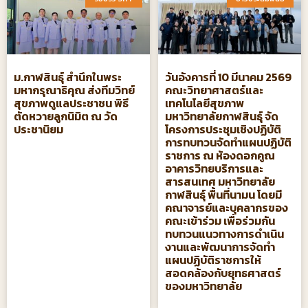
ม.กาฬสินธุ์ สำนึกในพระ
วันอังคารที่ 10 มีนาคม 2569
มหากรุณาธิคุณ ส่งทีมวิทย์
คณะวิทยาศาสตร์และ
สุขภาพดูแลประชาชน พิธี
เทคโนโลยีสุขภาพ
ตัดหวายลูกนิมิต ณ วัด
มหาวิทยาลัยกาฬสินธุ์ จัด
ประชานิยม
โครงการประชุมเชิงปฏิบัติ
การทบทวนจัดทําแผนปฏิบัติ
ราชการ ณ ห้องดอกคูณ
อาคารวิทยบริการและ
สารสนเทศ มหาวิทยาลัย
กาฬสินธุ์ พื้นที่นามน โดยมี
คณาจารย์และบุคลากรของ
คณะเข้าร่วม เพื่อร่วมกัน
ทบทวนแนวทางการดำเนิน
งานและพัฒนาการจัดทำ
แผนปฏิบัติราชการให้
สอดคล้องกับยุทธศาสตร์
ของมหาวิทยาลัย