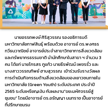
นายอรรถพงษ์ ศิริสุวรรณ รองอธิการบดี
มหาวิทยาลัยกาฬสินธุ์ พร้อมด้วย อาจารย์ ดร.พงศธร
ทวีธนวาณิชย์ อาจารย์ประจำสาขาวิทยาการสิ่งแวดล้อม
และทรัพยากรธรรมชาติ นำนักศึกษาในสาขา ฯ จำนวน 3
คน ได้แก่ นายไกรสร ภูแก้ว นายธีรพัฒน์ เพชรรั่ว และ
นางสาววรรณทิพย์ ฮาบสุวรรณ เข้าร่วมรับรางวัลผล
การดำเนินกิจกรรมด้านสิ่งแวดล้อมของเยาวชนภายใน
มหาวิทยาลัย (Green Youth) ระดับประเทศ ประจำปี
2565 ระดับเหรียญเงิน กับผลงาน”ขยะมหัศจรรย์สู่
ชุมชน” โดยมีอาจารย์ ดร.อรัญญา นนทราช เป็นอาจารย์
ที่ปรึกษาชมรม