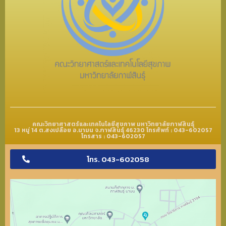
คณะวิทยาศาสตร์และเทคโนโลยีสุขภาพ มหาวิทยาลัยกาฬสินธุ์
13 หมู่ 14 ต.สงเปลือย อ.นามน จ.กาฬสินธุ์ 46230 โทรศัพท์ : 043-602057
โทรสาร : 043-602057
โทร. 043-602058