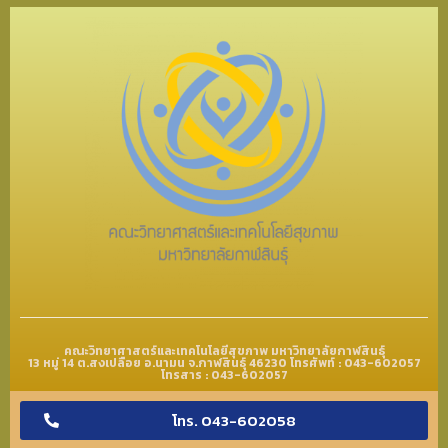
คณะวิทยาศาสตร์และเทคโนโลยีสุขภาพ มหาวิทยาลัยกาฬสินธุ์
13 หมู่ 14 ต.สงเปลือย อ.นามน จ.กาฬสินธุ์ 46230 โทรศัพท์ : 043-602057
โทรสาร : 043-602057
โทร. 043-602058