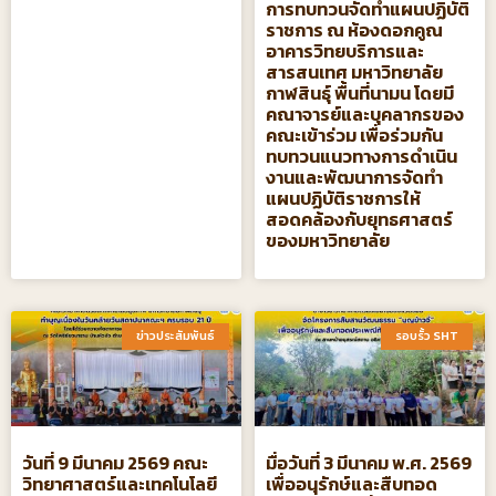
การทบทวนจัดทําแผนปฏิบัติ
ราชการ ณ ห้องดอกคูณ
อาคารวิทยบริการและ
สารสนเทศ มหาวิทยาลัย
กาฬสินธุ์ พื้นที่นามน โดยมี
คณาจารย์และบุคลากรของ
คณะเข้าร่วม เพื่อร่วมกัน
ทบทวนแนวทางการดำเนิน
งานและพัฒนาการจัดทำ
แผนปฏิบัติราชการให้
สอดคล้องกับยุทธศาสตร์
ของมหาวิทยาลัย
ข่าวประสัมพันธ์​
รอบรั้ว SHT​
วันที่ 9 มีนาคม 2569 คณะ
มื่อวันที่ 3 มีนาคม พ.ศ. 2569
วิทยาศาสตร์และเทคโนโลยี
เพื่ออนุรักษ์และสืบทอด