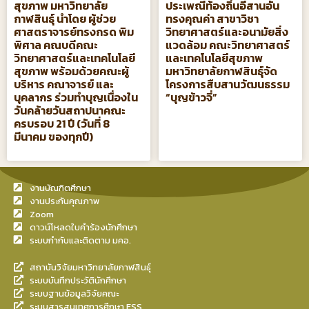
สุขภาพ มหาวิทยาลัย
ประเพณีท้องถิ่นอีสานอัน
กาฬสินธุ์ นำโดย ผู้ช่วย
ทรงคุณค่า สาขาวิชา
ศาสตราจารย์ทรงกรด พิม
วิทยาศาสตร์และอนามัยสิ่ง
พิศาล คณบดีคณะ
แวดล้อม คณะวิทยาศาสตร์
วิทยาศาสตร์และเทคโนโลยี
และเทคโนโลยีสุขภาพ
สุขภาพ พร้อมด้วยคณะผู้
มหาวิทยาลัยกาฬสินธุ์จัด
บริหาร คณาจารย์ และ
โครงการสืบสานวัฒนธรรม
บุคลากร ร่วมทำบุญเนื่องใน
“บุญข้าวจี่”
วันคล้ายวันสถาปนาคณะ
ครบรอบ 21 ปี (วันที่ 8
มีนาคม ของทุกปี)
งานบัณฑิตศึกษา
งานประกันคุณภาพ
Zoom
ดาวน์โหลดใบคำร้องนักศึกษา
ระบบกำกับและติดตาม มคอ.
สถาบันวิจัยมหาวิทยาลัยกาฬสินธุ์
ระบบบันทึกประวัตินักศึกษา
ระบบฐานข้อมูลวิจัยคณะ
ระบบสารสนเทศการศึกษา ESS