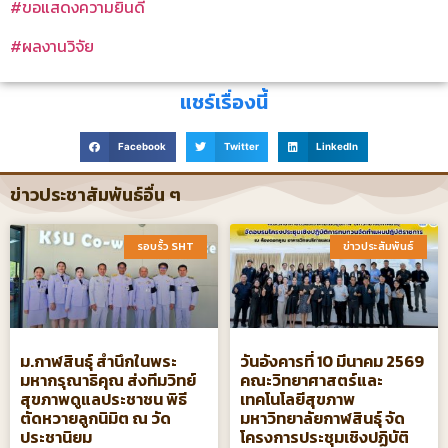
#ขอแสดงความยินดี
#ผลงานวิจัย
แชร์เรื่องนี้
Facebook
Twitter
LinkedIn
ข่าวประชาสัมพันธ์อื่น ๆ
รอบรั้ว SHT​
ข่าวประสัมพันธ์​
ม.กาฬสินธุ์ สำนึกในพระ
วันอังคารที่ 10 มีนาคม 2569
มหากรุณาธิคุณ ส่งทีมวิทย์
คณะวิทยาศาสตร์และ
สุขภาพดูแลประชาชน พิธี
เทคโนโลยีสุขภาพ
ตัดหวายลูกนิมิต ณ วัด
มหาวิทยาลัยกาฬสินธุ์ จัด
ประชานิยม
โครงการประชุมเชิงปฏิบัติ