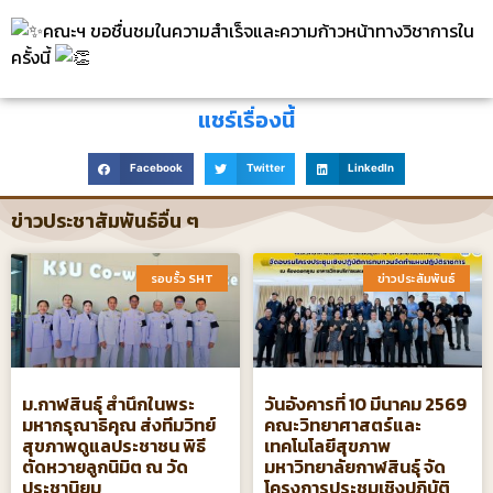
คณะฯ ขอชื่นชมในความสำเร็จและความก้าวหน้าทางวิชาการใน
ครั้งนี้
แชร์เรื่องนี้
Facebook
Twitter
LinkedIn
ข่าวประชาสัมพันธ์อื่น ๆ
รอบรั้ว SHT​
ข่าวประสัมพันธ์​
ม.กาฬสินธุ์ สำนึกในพระ
วันอังคารที่ 10 มีนาคม 2569
มหากรุณาธิคุณ ส่งทีมวิทย์
คณะวิทยาศาสตร์และ
สุขภาพดูแลประชาชน พิธี
เทคโนโลยีสุขภาพ
ตัดหวายลูกนิมิต ณ วัด
มหาวิทยาลัยกาฬสินธุ์ จัด
ประชานิยม
โครงการประชุมเชิงปฏิบัติ