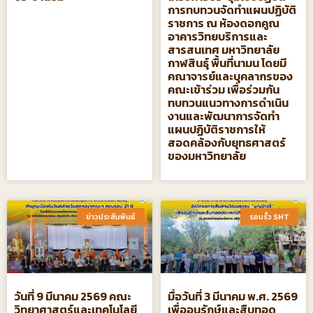
การทบทวนจัดทําแผนปฏิบัติ
ราชการ ณ ห้องดอกคูณ
อาคารวิทยบริการและ
สารสนเทศ มหาวิทยาลัย
กาฬสินธุ์ พื้นที่นามน โดยมี
คณาจารย์และบุคลากรของ
คณะเข้าร่วม เพื่อร่วมกัน
ทบทวนแนวทางการดำเนิน
งานและพัฒนาการจัดทำ
แผนปฏิบัติราชการให้
สอดคล้องกับยุทธศาสตร์
ของมหาวิทยาลัย
ข่าวประสัมพันธ์​
รอบรั้ว SHT​
วันที่ 9 มีนาคม 2569 คณะ
มื่อวันที่ 3 มีนาคม พ.ศ. 2569
วิทยาศาสตร์และเทคโนโลยี
เพื่ออนุรักษ์และสืบทอด