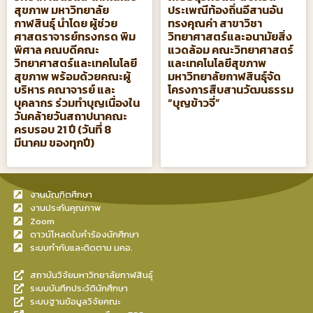
สุขภาพ มหาวิทยาลัย
ประเพณีท้องถิ่นอีสานอัน
กาฬสินธุ์ นำโดย ผู้ช่วย
ทรงคุณค่า สาขาวิชา
ศาสตราจารย์ทรงกรด พิม
วิทยาศาสตร์และอนามัยสิ่ง
พิศาล คณบดีคณะ
แวดล้อม คณะวิทยาศาสตร์
วิทยาศาสตร์และเทคโนโลยี
และเทคโนโลยีสุขภาพ
สุขภาพ พร้อมด้วยคณะผู้
มหาวิทยาลัยกาฬสินธุ์จัด
บริหาร คณาจารย์ และ
โครงการสืบสานวัฒนธรรม
บุคลากร ร่วมทำบุญเนื่องใน
“บุญข้าวจี่”
วันคล้ายวันสถาปนาคณะ
ครบรอบ 21 ปี (วันที่ 8
มีนาคม ของทุกปี)
งานบัณฑิตศึกษา
งานประกันคุณภาพ
Zoom
ดาวน์โหลดใบคำร้องนักศึกษา
ระบบกำกับและติดตาม มคอ.
สถาบันวิจัยมหาวิทยาลัยกาฬสินธุ์
ระบบบันทึกประวัตินักศึกษา
ระบบฐานข้อมูลวิจัยคณะ