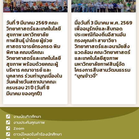
วันที่ 9 มีนาคม 2569 คณะ
มื่อวันที่ 3 มีนาคม พ.ศ. 2569
วิทยาศาสตร์และเทคโนโลยี
เพื่ออนุรักษ์และสืบทอด
สุขภาพ มหาวิทยาลัย
ประเพณีท้องถิ่นอีสานอัน
กาฬสินธุ์ นำโดย ผู้ช่วย
ทรงคุณค่า สาขาวิชา
ศาสตราจารย์ทรงกรด พิม
วิทยาศาสตร์และอนามัยสิ่ง
พิศาล คณบดีคณะ
แวดล้อม คณะวิทยาศาสตร์
วิทยาศาสตร์และเทคโนโลยี
และเทคโนโลยีสุขภาพ
สุขภาพ พร้อมด้วยคณะผู้
มหาวิทยาลัยกาฬสินธุ์จัด
บริหาร คณาจารย์ และ
โครงการสืบสานวัฒนธรรม
บุคลากร ร่วมทำบุญเนื่องใน
“บุญข้าวจี่”
วันคล้ายวันสถาปนาคณะ
ครบรอบ 21 ปี (วันที่ 8
มีนาคม ของทุกปี)
งานบัณฑิตศึกษา
งานประกันคุณภาพ
Zoom
ดาวน์โหลดใบคำร้องนักศึกษา