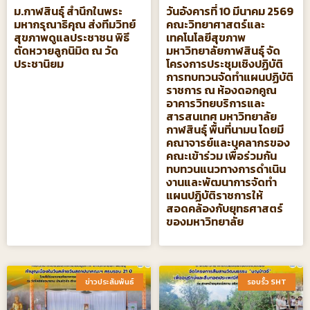
ม.กาฬสินธุ์ สำนึกในพระ
วันอังคารที่ 10 มีนาคม 2569
มหากรุณาธิคุณ ส่งทีมวิทย์
คณะวิทยาศาสตร์และ
สุขภาพดูแลประชาชน พิธี
เทคโนโลยีสุขภาพ
ตัดหวายลูกนิมิต ณ วัด
มหาวิทยาลัยกาฬสินธุ์ จัด
ประชานิยม
โครงการประชุมเชิงปฏิบัติ
การทบทวนจัดทําแผนปฏิบัติ
ราชการ ณ ห้องดอกคูณ
อาคารวิทยบริการและ
สารสนเทศ มหาวิทยาลัย
กาฬสินธุ์ พื้นที่นามน โดยมี
คณาจารย์และบุคลากรของ
คณะเข้าร่วม เพื่อร่วมกัน
ทบทวนแนวทางการดำเนิน
งานและพัฒนาการจัดทำ
แผนปฏิบัติราชการให้
สอดคล้องกับยุทธศาสตร์
ของมหาวิทยาลัย
ข่าวประสัมพันธ์​
รอบรั้ว SHT​