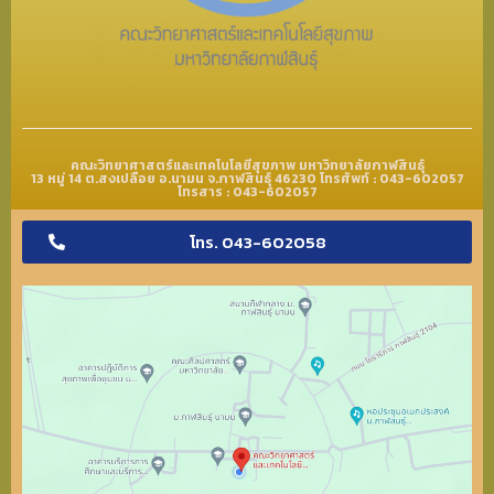
คณะวิทยาศาสตร์และเทคโนโลยีสุขภาพ มหาวิทยาลัยกาฬสินธุ์
13 หมู่ 14 ต.สงเปลือย อ.นามน จ.กาฬสินธุ์ 46230 โทรศัพท์ : 043-602057
โทรสาร : 043-602057
โทร. 043-602058